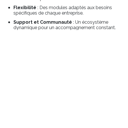
Flexibilité
: Des modules adaptés aux besoins
spécifiques de chaque entreprise.
Support et Communauté
: Un écosystème
dynamique pour un accompagnement constant.
Coût Efficace
: Une solution abordable qui s'adapte
à la croissance de l'entreprise.
Conclusion
Odoo en 2026 représente une opportunité en or
pour les PME désireuses d'optimiser leur gestion
et de se
concentrer sur leur croissance
. Avec
des fonctionnalités simplifiées, une interface
utilisateur améliorée et un support renforcé, Odoo
se positionne comme le partenaire idéal pour les
entrepreneurs.
Si vous êtes une PME à la recherche d'une