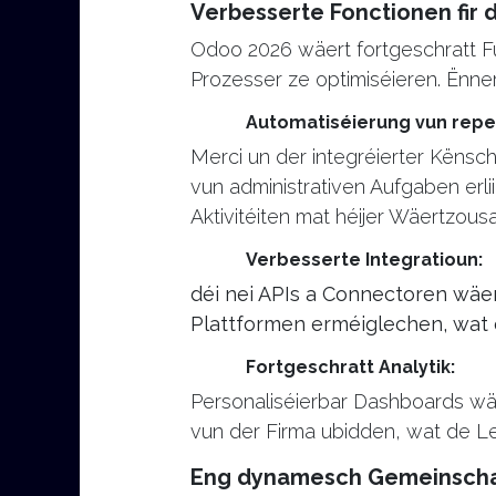
Verbesserte Fonctionen fir d
Odoo 2026 wäert fortgeschratt Fu
Prozesser ze optimiséieren. Ënne
Automatiséierung vun repe
Merci un der integréierter Kënsc
vun administrativen Aufgaben erli
Aktivitéiten mat héijer Wäertzous
Verbesserte Integratioun:
déi nei APIs a Connectoren wäer
Plattformen erméiglechen, wat e
Fortgeschratt Analytik:
Personaliséierbar Dashboards wä
vun der Firma ubidden, wat de Lea
Eng dynamesch Gemeinschaf