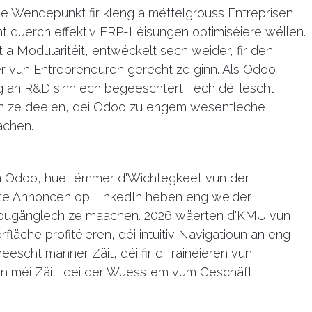
e Wendepunkt fir kleng a mëttelgrouss Entreprisen
t duerch effektiv ERP-Léisungen optimiséiere wëllen.
it a Modularitéit, entwéckelt sech weider, fir den
 vun Entrepreneuren gerecht ze ginn. Als Odoo
 an R&D sinn ech begeeschtert, Iech déi lescht
en ze deelen, déi Odoo zu engem wesentleche
achen.
un Odoo, huet ëmmer d'Wichtegkeet vun der
ste Annoncen op LinkedIn heben eng weider
zougänglech ze maachen. 2026 wäerten d'KMU vun
läche profitéieren, déi intuitiv Navigatioun an eng
eescht manner Zäit, déi fir d'Trainéieren vun
n méi Zäit, déi der Wuesstem vum Geschäft