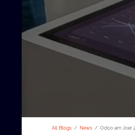
All Blogs
News
Odoo am Joer 