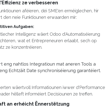
'Effizienz ze verbesseren
nktiounen aféieren, déi SME'en erméiglechen, hir
rt den neie Funktiounen erwaarden mir:
titiven Aufgaben:
htlecher Intelligenz wäert Odoo d'Automatiséierung
ichteren, wat et Entrepreneuren erlaabt, sech op
atz ze konzentréieren.
t eng nahtlos Integratioun mat aneren Tools a
ng Echtzäit Date synchroniséierung garantéiert.
erten wäertvoll Informatiounen iwwer d'Performance
der hëlleft informéiert Decisiounen ze treffen.
t an erhéicht Ënnerstëtzung