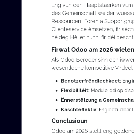
Eng vun den Haaptstäerken vum 
dës Gemeinschaft weider wuessen
Ressourcen, Foren a Supportgru
Clienteservice ëmsetzen, fir séch
néideg Hëllef hunn, fir déi besc
Firwat Odoo am 2026 wielen
Als Odoo Beroder sinn ech iwwer
wesentleche kompetitive Virdeel 
Benotzerfrëndlechkeet:
Eng i
Flexibilitéit:
Module, déi op d'sp
Ënnerstëtzung a Gemeinscha
Käschteffektiv:
Eng bezuelbar 
Conclusioun
Odoo am 2026 stellt eng goldene