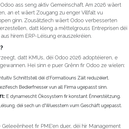
Odoo ass seng aktiv Gemeinschaft. Am 2026 wäert
, an et wäert Zougang zu enger Villfalt vu
ppen ginn. Zousätzlech wäert Odoo verbesserten
erzestellen, datt kleng a mëttelgrouss Entreprisen déi
ht aus hirem ERP-Léisung erauszekréien.
?
zeegt, datt KMUs, déi Odoo 2026 adoptéieren, e
gewannen. Hei sinn e puer Grënn fir Odoo ze wielen:
ntuitiv Schnittstell déi d'Formatiouns Zäit reduzéiert.
ezifesch Bedierfnesser vun all Firma ugepasst sinn.
ft:
E dynamescht Ökosystem fir konstant Ënnerstëtzung.
Léisung, déi sech un d'Wuesstem vum Geschäft ugepasst.
 Geleeënheet fir PME'en duer, déi hir Management