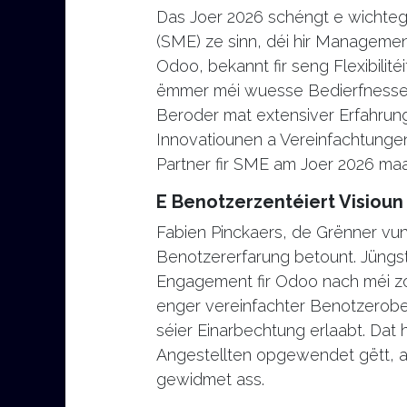
Das Joer 2026 schéngt e wichteg
(SME) ze sinn, déi hir Managemen
Odoo, bekannt fir seng Flexibilité
ëmmer méi wuesse Bedierfnesser
Beroder mat extensiver Erfahrung
Innovatiounen a Vereinfachtung
Partner fir SME am Joer 2026 ma
E Benotzerzentéiert Visioun
Fabien Pinckaers, de Grënner v
Benotzererfarung betount. Jüng
Engagement fir Odoo nach méi 
enger vereinfachter Benotzeroberf
séier Einarbechtung erlaabt. Dat h
Angestellten opgewendet gëtt, a
gewidmet ass.