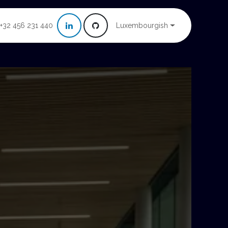
Luxembourgish
+32 456 231 440